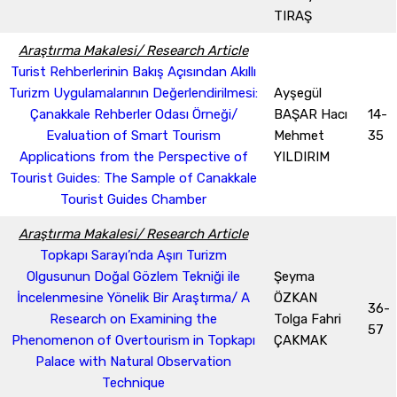
TIRAŞ
Araştırma Makalesi/ Research Article
Turist Rehberlerinin Bakış Açısından Akıllı
Turizm Uygulamalarının Değerlendirilmesi:
Ayşegül
Çanakkale Rehberler Odası Örneği/
BAŞAR Hacı
14-
Evaluation of Smart Tourism
Mehmet
35
Applications from the Perspective of
YILDIRIM
Tourist Guides: The Sample of Canakkale
Tourist Guides Chamber
Araştırma Makalesi/ Research Article
Topkapı Sarayı’nda Aşırı Turizm
Olgusunun Doğal Gözlem Tekniği ile
Şeyma
İncelenmesine Yönelik Bir Araştırma/ A
ÖZKAN
36-
Research on Examining the
Tolga Fahri
57
Phenomenon of Overtourism in Topkapı
ÇAKMAK
Palace with Natural Observation
Technique