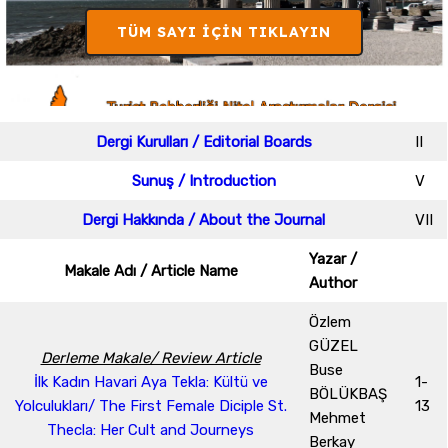
TÜM SAYI İÇIN TIKLAYIN
Dergi Kurulları / Editorial Boards
II
Sunuş / Introduction
V
Dergi Hakkında / About the Journal
VII
Yazar /
Makale Adı / Article Name
Author
Özlem
GÜZEL
Derleme Makale/ Review Article
Buse
İlk Kadın Havari Aya Tekla: Kültü ve
1-
BÖLÜKBAŞ
Yolculukları/ The First Female Diciple St.
13
Mehmet
Thecla: Her Cult and Journeys
Berkay